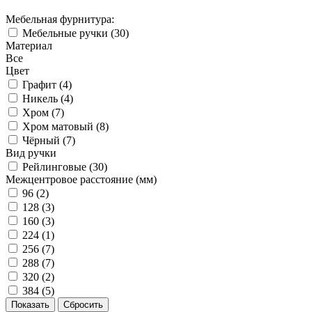
Мебельная фурнитура:
Мебельные ручки (
30
)
Материал
Все
Цвет
Графит (
4
)
Никель (
4
)
Хром (
7
)
Хром матовый (
8
)
Чёрный (
7
)
Вид ручки
Рейлинговые (
30
)
Межцентровое расстояние (мм)
96 (
2
)
128 (
3
)
160 (
3
)
224 (
1
)
256 (
7
)
288 (
7
)
320 (
2
)
384 (
5
)