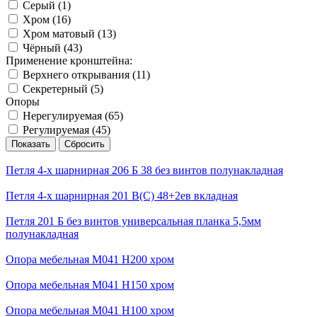
Серый (
1
)
Хром (
16
)
Хром матовый (
13
)
Чёрный (
43
)
Применение кронштейна:
Верхнего открывания (
11
)
Секретерный (
5
)
Опоры
Нерегулируемая (
65
)
Регулируемая (
45
)
Петля 4-х шарнирная 206 Б 38 без винтов полунакладная
Петля 4-х шарнирная 201 В(С) 48+2ев вкладная
Петля 201 Б без винтов универсальная планка 5,5мм
полунакладная
Опора мебельная М041 H200 хром
Опора мебельная М041 H150 хром
Опора мебельная М041 H100 хром